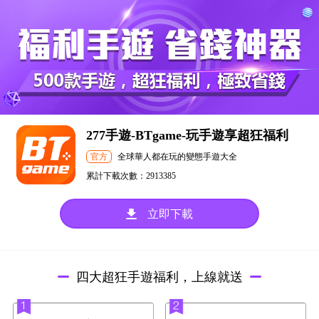
277手遊-BTgame-玩手遊享超狂福利
官方
全球華人都在玩的變態手遊大全
累計下載次數：
2913385
立即下載
四大超狂手遊福利，上線就送